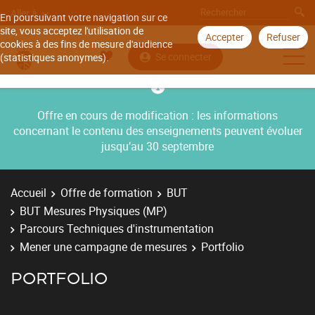
Aller à
En poursuivant votre navigation sur ce
site, vous acceptez l'utilisation de
Accepter
Refuser
cookies à des fins de mesure d'audience
Se connecter
(statistiques anonymes).
Offre en cours de modification : les informations
concernant le contenu des enseignements peuvent évoluer
jusqu’au 30 septembre
Accueil
Offre de formation
BUT
BUT Mesures Physiques (MP)
Parcours Techniques d'instrumentation
Mener une campagne de mesures
Portfolio
PORTFOLIO