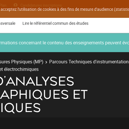
Plan
Candidatures inscriptions
 acceptez l'utilisation de cookies à des fins de mesure d'audience (statis
nsversale
Lire le référentiel commun des études
nformations concernant le contenu des enseignements peuvent év
ures Physiques (MP)
Parcours Techniques d'instrumentation
t électrochimiques
D'ANALYSES
APHIQUES ET
IQUES