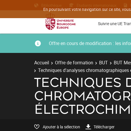
Bibliothèque
Etudiants internationaux
En poursuivant votre navigation sur ce site, vous
Suivre une UE Tra
Offre en cours de modification : les i
Accueil
Offre de formation
BUT
BUT Mes
Techniques d'analyses chromatographiques e
TECHNIQUES 
CHROMATOGR
ÉLECTROCHIM
Ajouter à la sélection
Télécharger