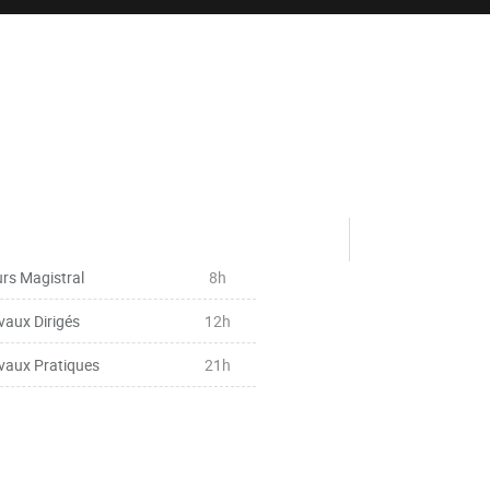
rs Magistral
8h
vaux Dirigés
12h
vaux Pratiques
21h