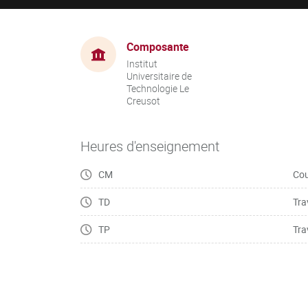
Composante
Institut
Universitaire de
Technologie Le
Creusot
Heures d'enseignement
CM
Cou
TD
Tra
TP
Tra