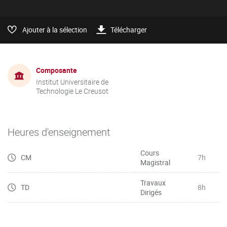
Ajouter à la sélection
Télécharger
Composante
Institut Universitaire de
Technologie Le Creusot
Heures d'enseignement
Cours
CM
7h
Magistral
Travaux
TD
8h
Dirigés