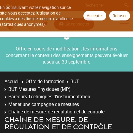
Aller à
En poursuivant votre navigation sur ce
site, vous acceptez l'utilisation de
Accepter
Refuser
cookies à des fins de mesure d'audience
Se connecter
(statistiques anonymes).
Offre en cours de modification : les informations
concernant le contenu des enseignements peuvent évoluer
jusqu’au 30 septembre
Accueil
Offre de formation
BUT
BUT Mesures Physiques (MP)
Parcours Techniques d'instrumentation
Mener une campagne de mesures
Chaîne de mesure, de régulation et de contrôle
CHAÎNE DE MESURE, DE
RÉGULATION ET DE CONTRÔLE