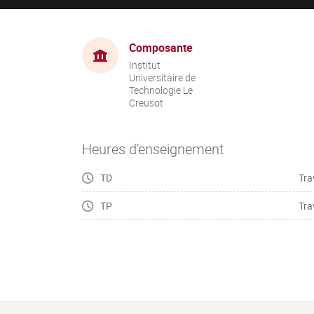
Composante
Institut
Universitaire de
Technologie Le
Creusot
Heures d'enseignement
TD
Tra
TP
Tra