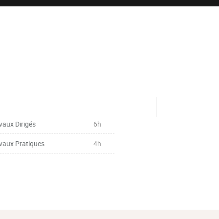
vaux Dirigés
6h
vaux Pratiques
4h