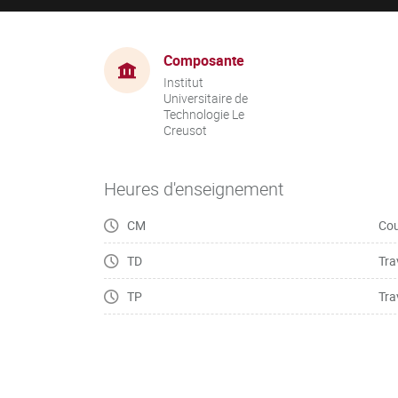
Composante
Institut
Universitaire de
Technologie Le
Creusot
Heures d'enseignement
CM
Cou
TD
Tra
TP
Tra