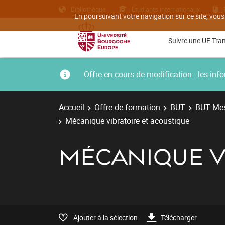
Bibliothèque
Etudiants internationaux
En poursuivant votre navigation sur ce site, vous
Suivre une UE Tra
Offre en cours de modification : les i
Accueil
Offre de formation
BUT
BUT Mes
Mécanique vibratoire et acoustique
MÉCANIQUE V
Ajouter à la sélection
Télécharger