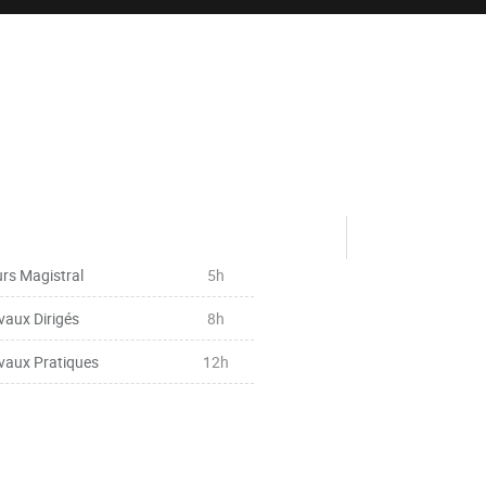
rs Magistral
5h
vaux Dirigés
8h
vaux Pratiques
12h