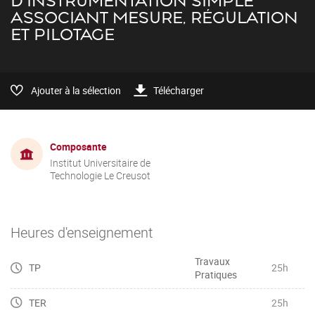
D'INSTRUMENTATION SIMPLE
ASSOCIANT MESURE, RÉGULATION
ET PILOTAGE
Ajouter à la sélection
Télécharger
Composante
Institut Universitaire de
Technologie Le Creusot
Heures d'enseignement
Travaux
TP
25h
Pratiques
TER
25h