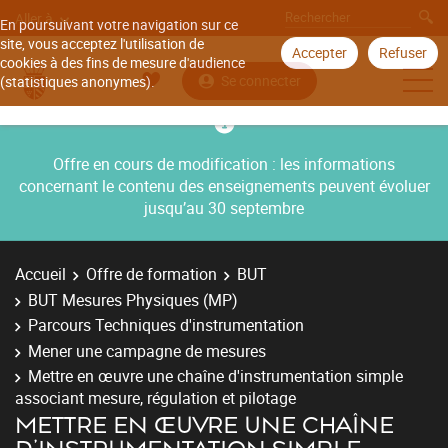
Aller à
En poursuivant votre navigation sur ce
site, vous acceptez l'utilisation de
Accepter
Refuser
cookies à des fins de mesure d'audience
Se connecter
(statistiques anonymes).
Offre en cours de modification : les informations
concernant le contenu des enseignements peuvent évoluer
jusqu’au 30 septembre
Accueil
Offre de formation
BUT
BUT Mesures Physiques (MP)
Parcours Techniques d'instrumentation
Mener une campagne de mesures
Mettre en œuvre une chaîne d'instrumentation simple
associant mesure, régulation et pilotage
METTRE EN ŒUVRE UNE CHAÎNE