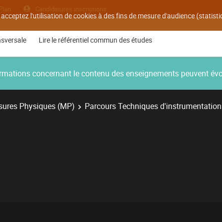
Plan
Candidatures inscriptions
 acceptez l'utilisation de cookies à des fins de mesure d'audience (statis
nsversale
Lire le référentiel commun des études
nformations concernant le contenu des enseignements peuvent év
ures Physiques (MP)
Parcours Techniques d'instrumentation