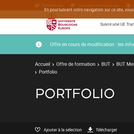
Bibliothèque
Etudiants internationaux
En poursuivant votre navigation sur ce site, vous
Suivre une UE Tra
Offre en cours de modification : les i
Accueil
Offre de formation
BUT
BUT Mes
Portfolio
PORTFOLIO
Ajouter à la sélection
Télécharger