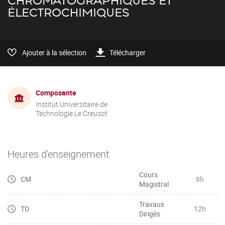
CHROMATOGRAPHIQUES ET
ÉLECTROCHIMIQUES
Ajouter à la sélection
Télécharger
Composante
Institut Universitaire de
Technologie Le Creusot
Heures d'enseignement
Cours
CM
8h
Magistral
Travaux
TD
12h
Dirigés