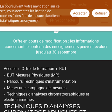
Aller à
En poursuivant votre navigation sur ce
site, vous acceptez l'utilisation de
Accepter
Refuser
cookies à des fins de mesure d'audience
Se connecter
(statistiques anonymes).
Offre en cours de modification : les informations
concernant le contenu des enseignements peuvent évoluer
jusqu’au 30 septembre
Accueil
Offre de formation
BUT
BUT Mesures Physiques (MP)
Parcours Techniques d'instrumentation
Mener une campagne de mesures
Techniques d'analyses chromatographiques et
électrochimiques
TECHNIQUES D'ANALYSES