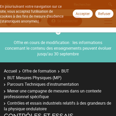
Aller à
En poursuivant votre navigation sur ce
site, vous acceptez l'utilisation de
Accepter
Refuser
cookies à des fins de mesure d'audience
Se connecter
(statistiques anonymes).
Offre en cours de modification : les informations
concernant le contenu des enseignements peuvent évoluer
jusqu’au 30 septembre
Accueil
Offre de formation
BUT
BUT Mesures Physiques (MP)
Parcours Techniques d'instrumentation
Mener une campagne de mesures dans un contexte
professionnel spécifique
Contrôles et essais industriels relatifs à des grandeurs de
la physique ondulatoire
CONTRÔLES ET ESSAIS