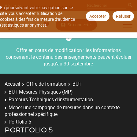
Aller à
En poursuivant votre navigation sur ce
site, vous acceptez l'utilisation de
Accepter
Refuser
cookies à des fins de mesure d'audience
Se connecter
(statistiques anonymes).
Offre en cours de modification : les informations
concernant le contenu des enseignements peuvent évoluer
jusqu’au 30 septembre
Accueil
Offre de formation
BUT
BUT Mesures Physiques (MP)
Parcours Techniques d'instrumentation
Mener une campagne de mesures dans un contexte
professionnel spécifique
Portfolio 5
PORTFOLIO 5