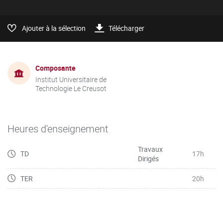
Ajouter à la sélection
Télécharger
Composante
Institut Universitaire de
Technologie Le Creusot
Heures d'enseignement
Travaux
TD
17h
Dirigés
TER
20h