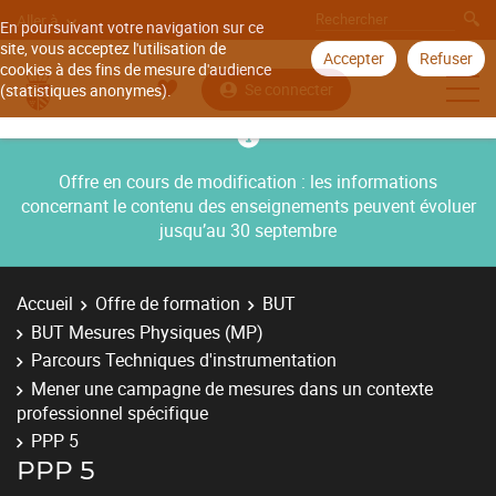
Aller à
En poursuivant votre navigation sur ce
site, vous acceptez l'utilisation de
Accepter
Refuser
cookies à des fins de mesure d'audience
Se connecter
(statistiques anonymes).
Offre en cours de modification : les informations
concernant le contenu des enseignements peuvent évoluer
jusqu’au 30 septembre
Accueil
Offre de formation
BUT
BUT Mesures Physiques (MP)
Parcours Techniques d'instrumentation
Mener une campagne de mesures dans un contexte
professionnel spécifique
PPP 5
PPP 5