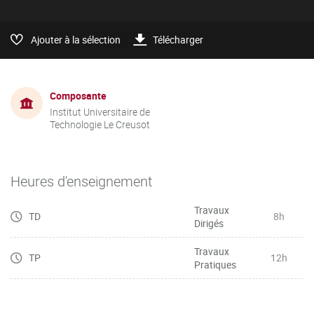
Ajouter à la sélection
Télécharger
Composante
Institut Universitaire de
Technologie Le Creusot
Heures d'enseignement
Travaux
TD
8h
Dirigés
Travaux
TP
12h
Pratiques