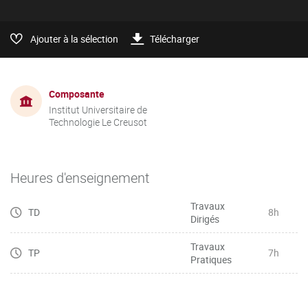
Ajouter à la sélection
Télécharger
Composante
Institut Universitaire de
Technologie Le Creusot
Heures d'enseignement
Travaux
TD
8h
Dirigés
Travaux
TP
7h
Pratiques