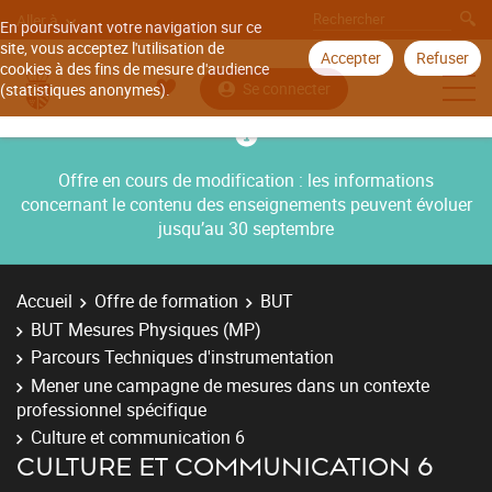
Aller à
En poursuivant votre navigation sur ce
site, vous acceptez l'utilisation de
Accepter
Refuser
cookies à des fins de mesure d'audience
Se connecter
(statistiques anonymes).
Offre en cours de modification : les informations
concernant le contenu des enseignements peuvent évoluer
jusqu’au 30 septembre
Accueil
Offre de formation
BUT
BUT Mesures Physiques (MP)
Parcours Techniques d'instrumentation
Mener une campagne de mesures dans un contexte
professionnel spécifique
Culture et communication 6
CULTURE ET COMMUNICATION 6