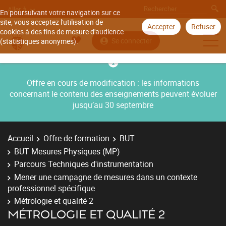
Aller à
En poursuivant votre navigation sur ce
site, vous acceptez l'utilisation de
Accepter
Refuser
cookies à des fins de mesure d'audience
Se connecter
(statistiques anonymes).
Offre en cours de modification : les informations
concernant le contenu des enseignements peuvent évoluer
jusqu’au 30 septembre
Accueil
Offre de formation
BUT
BUT Mesures Physiques (MP)
Parcours Techniques d'instrumentation
Mener une campagne de mesures dans un contexte
professionnel spécifique
Métrologie et qualité 2
MÉTROLOGIE ET QUALITÉ 2