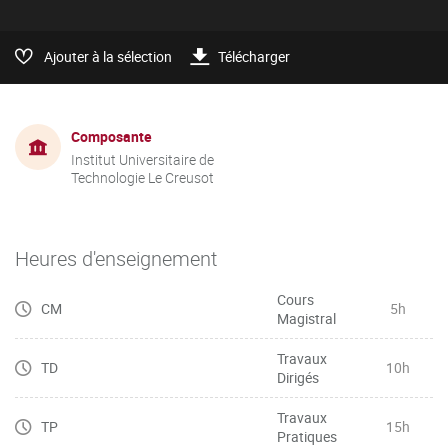
Ajouter à la sélection
Télécharger
Composante
Institut Universitaire de
Technologie Le Creusot
Heures d'enseignement
Cours
CM
5h
Magistral
Travaux
TD
10h
Dirigés
Travaux
TP
15h
Pratiques