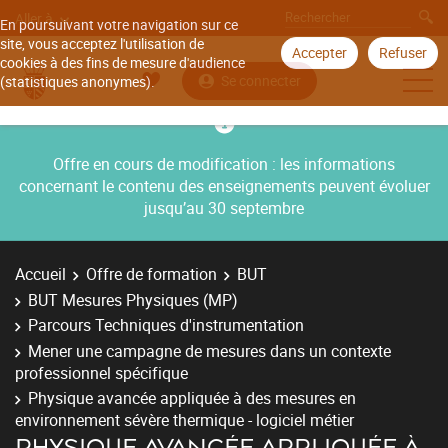
Aller à
En poursuivant votre navigation sur ce
site, vous acceptez l'utilisation de
Accepter
Refuser
cookies à des fins de mesure d'audience
Se connecter
(statistiques anonymes).
Offre en cours de modification : les informations
concernant le contenu des enseignements peuvent évoluer
jusqu’au 30 septembre
Accueil
Offre de formation
BUT
BUT Mesures Physiques (MP)
Parcours Techniques d'instrumentation
Mener une campagne de mesures dans un contexte
professionnel spécifique
Physique avancée appliquée à des mesures en
environnement sévère thermique - logiciel métier
PHYSIQUE AVANCÉE APPLIQUÉE À