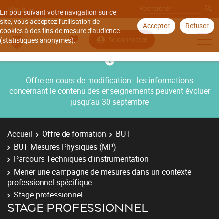
Aller à
En poursuivant votre navigation sur ce
site, vous acceptez l'utilisation de
Accepter
Refuser
cookies à des fins de mesure d'audience
Se connecter
(statistiques anonymes).
Offre en cours de modification : les informations
concernant le contenu des enseignements peuvent évoluer
jusqu’au 30 septembre
Accueil
Offre de formation
BUT
BUT Mesures Physiques (MP)
Parcours Techniques d'instrumentation
Mener une campagne de mesures dans un contexte
professionnel spécifique
Stage professionnel
STAGE PROFESSIONNEL