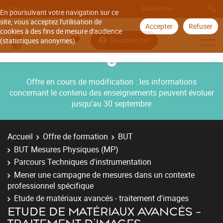
Aller à
En poursuivant votre navigation sur ce
site, vous acceptez l'utilisation de
Accepter
Refuser
cookies à des fins de mesure d'audience
Se connecter
(statistiques anonymes).
Offre en cours de modification : les informations
concernant le contenu des enseignements peuvent évoluer
jusqu’au 30 septembre
Accueil
Offre de formation
BUT
BUT Mesures Physiques (MP)
Parcours Techniques d'instrumentation
Mener une campagne de mesures dans un contexte
professionnel spécifique
Etude de matériaux avancés - traitement d'images
ETUDE DE MATÉRIAUX AVANCÉS -