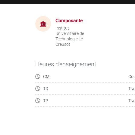
Composante
Institut
Universitaire de
Technologie Le
Creusot
Heures d'enseignement
CM
Cou
TD
Tra
TP
Tra