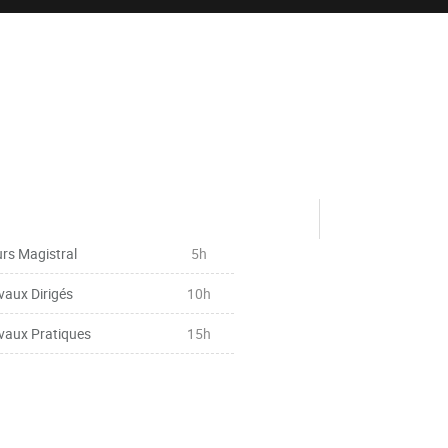
rs Magistral
5h
vaux Dirigés
10h
vaux Pratiques
15h