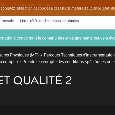
Plan
Candidatures inscriptions
 acceptez l'utilisation de cookies à des fins de mesure d'audience (statis
nsversale
Lire le référentiel commun des études
nformations concernant le contenu des enseignements peuvent év
ures Physiques (MP)
Parcours Techniques d'instrumentation
on complexe. Prendre en compte des conditions spécifiques ou 
T QUALITÉ 2