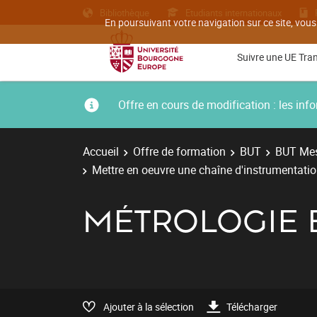
Bibliothèque
Etudiants internationaux
En poursuivant votre navigation sur ce site, vous
Suivre une UE Tra
Offre en cours de modification : les i
Accueil
Offre de formation
BUT
BUT Mes
Mettre en oeuvre une chaîne d'instrumentati
MÉTROLOGIE E
Ajouter à la sélection
Télécharger