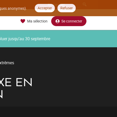
Accepter
Refuser
tiques anonymes).
Ma sélection
Se connecter
oluer jusqu’au 30 septembre
extrêmes
XE EN
N