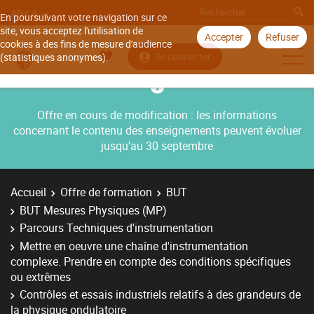
Aller à
En poursuivant votre navigation sur ce
site, vous acceptez l'utilisation de
Accepter
Refuser
cookies à des fins de mesure d'audience
Se connecter
(statistiques anonymes).
Offre en cours de modification : les informations
concernant le contenu des enseignements peuvent évoluer
jusqu’au 30 septembre
Accueil
Offre de formation
BUT
BUT Mesures Physiques (MP)
Parcours Techniques d'instrumentation
Mettre en oeuvre une chaîne d'instrumentation
complexe. Prendre en compte des conditions spécifiques
ou extrêmes
Contrôles et essais industriels relatifs à des grandeurs de
la physique ondulatoire