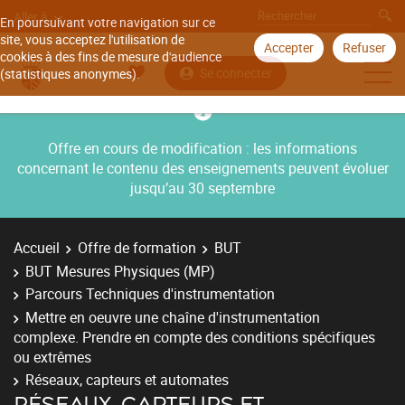
Aller à
En poursuivant votre navigation sur ce
site, vous acceptez l'utilisation de
Accepter
Refuser
cookies à des fins de mesure d'audience
Se connecter
(statistiques anonymes).
Offre en cours de modification : les informations
concernant le contenu des enseignements peuvent évoluer
jusqu’au 30 septembre
Accueil
Offre de formation
BUT
BUT Mesures Physiques (MP)
Parcours Techniques d'instrumentation
Mettre en oeuvre une chaîne d'instrumentation
complexe. Prendre en compte des conditions spécifiques
ou extrêmes
Réseaux, capteurs et automates
RÉSEAUX, CAPTEURS ET