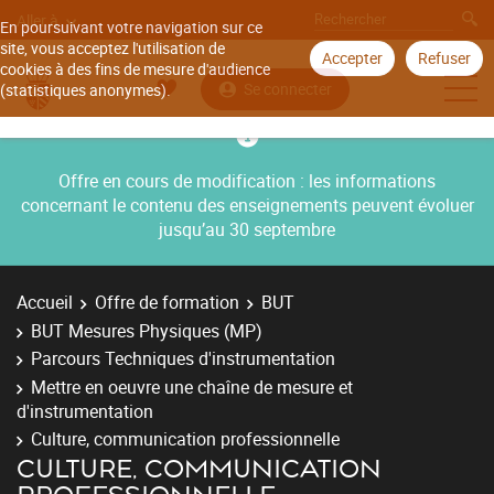
Aller à
En poursuivant votre navigation sur ce
site, vous acceptez l'utilisation de
Accepter
Refuser
cookies à des fins de mesure d'audience
Se connecter
(statistiques anonymes).
Offre en cours de modification : les informations
concernant le contenu des enseignements peuvent évoluer
jusqu’au 30 septembre
Accueil
Offre de formation
BUT
BUT Mesures Physiques (MP)
Parcours Techniques d'instrumentation
Mettre en oeuvre une chaîne de mesure et
d'instrumentation
Culture, communication professionnelle
CULTURE, COMMUNICATION