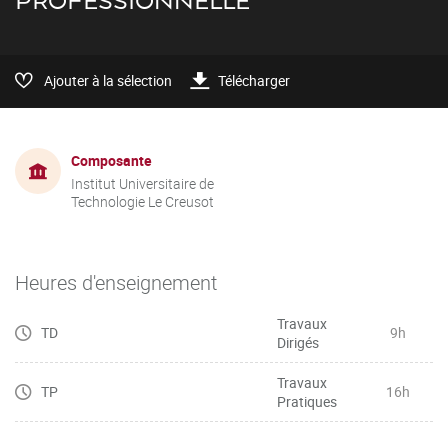
PROFESSIONNELLE
Ajouter à la sélection
Télécharger
Composante
Institut Universitaire de
Technologie Le Creusot
Heures d'enseignement
Travaux
TD
9h
Dirigés
Travaux
TP
16h
Pratiques