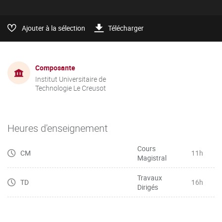
Ajouter à la sélection
Télécharger
Composante
Institut Universitaire de
Technologie Le Creusot
Heures d'enseignement
Cours
CM
11h
Magistral
Travaux
TD
16h
Dirigés