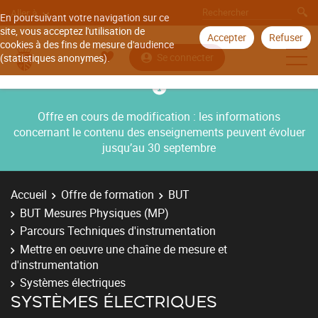
Aller à
En poursuivant votre navigation sur ce
site, vous acceptez l'utilisation de
Accepter
Refuser
cookies à des fins de mesure d'audience
Se connecter
(statistiques anonymes).
Offre en cours de modification : les informations
concernant le contenu des enseignements peuvent évoluer
jusqu’au 30 septembre
Accueil
Offre de formation
BUT
BUT Mesures Physiques (MP)
Parcours Techniques d'instrumentation
Mettre en oeuvre une chaîne de mesure et
d'instrumentation
Systèmes électriques
SYSTÈMES ÉLECTRIQUES