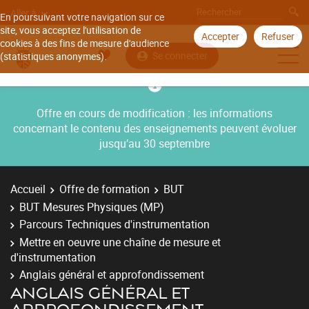
Aller à
En poursuivant votre navigation sur ce
site, vous acceptez l'utilisation de
Accepter
Refuser
cookies à des fins de mesure d'audience
Se connecter
(statistiques anonymes).
Offre en cours de modification : les informations
concernant le contenu des enseignements peuvent évoluer
jusqu’au 30 septembre
Accueil
Offre de formation
BUT
BUT Mesures Physiques (MP)
Parcours Techniques d'instrumentation
Mettre en oeuvre une chaîne de mesure et
d'instrumentation
Anglais général et approfondissement
ANGLAIS GÉNÉRAL ET