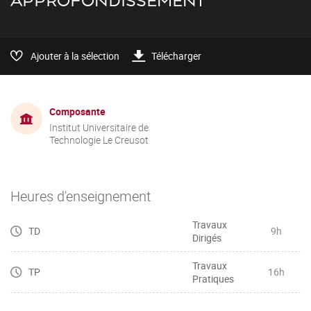
APPROFONDISSEMENT
Ajouter à la sélection
Télécharger
Composante
Institut Universitaire de
Technologie Le Creusot
Heures d'enseignement
Travaux
TD
9h
Dirigés
Travaux
TP
16h
Pratiques