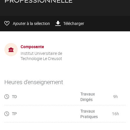
PROFESSIONNELLE
Ajouter à la sélection
Télécharger
Composante
Institut Universitaire de
Technologie Le Creusot
Heures d'enseignement
Travaux
TD
9h
Dirigés
Travaux
TP
16h
Pratiques