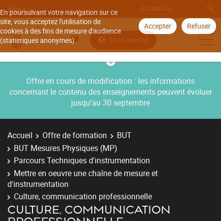
Aller à
En poursuivant votre navigation sur ce
site, vous acceptez l'utilisation de
Accepter
Refuser
cookies à des fins de mesure d'audience
Se connecter
(statistiques anonymes).
Offre en cours de modification : les informations
concernant le contenu des enseignements peuvent évoluer
jusqu’au 30 septembre
Accueil
Offre de formation
BUT
BUT Mesures Physiques (MP)
Parcours Techniques d'instrumentation
Mettre en oeuvre une chaîne de mesure et
d'instrumentation
Culture, communication professionnelle
CULTURE, COMMUNICATION