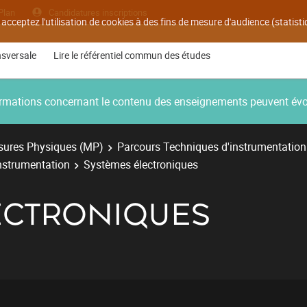
Plan
Candidatures inscriptions
 acceptez l'utilisation de cookies à des fins de mesure d'audience (statis
nsversale
Lire le référentiel commun des études
nformations concernant le contenu des enseignements peuvent év
ures Physiques (MP)
Parcours Techniques d'instrumentation
instrumentation
Systèmes électroniques
ECTRONIQUES