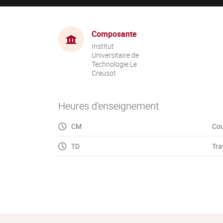
Composante
Institut
Universitaire de
Technologie Le
Creusot
Heures d'enseignement
CM
Cou
TD
Tra