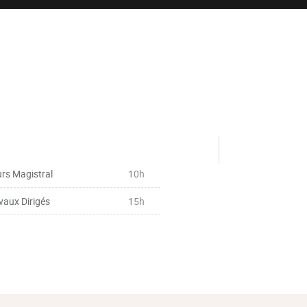
rs Magistral
10h
vaux Dirigés
15h