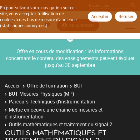
Aller à
En poursuivant votre navigation sur ce
site, vous acceptez l'utilisation de
Accepter
Refuser
cookies à des fins de mesure d'audience
Se connecter
(statistiques anonymes).
Offre en cours de modification : les informations
concernant le contenu des enseignements peuvent évoluer
jusqu’au 30 septembre
Accueil
Offre de formation
BUT
BUT Mesures Physiques (MP)
Parcours Techniques d'instrumentation
Mettre en oeuvre une chaîne de mesures et
d'instrumentation
Outils mathématiques et traitement du signal 2
OUTILS MATHÉMATIQUES ET