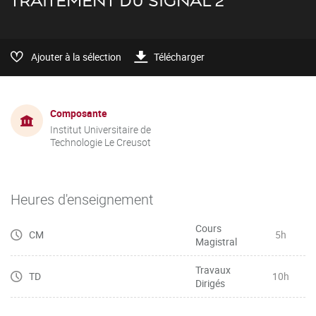
TRAITEMENT DU SIGNAL 2
Ajouter à la sélection
Télécharger
Composante
Institut Universitaire de
Technologie Le Creusot
Heures d'enseignement
Cours
CM
5h
Magistral
Travaux
TD
10h
Dirigés