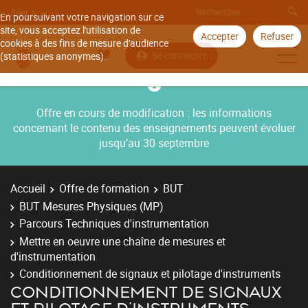
Aller à
En poursuivant votre navigation sur ce
site, vous acceptez l'utilisation de
Accepter
Refuser
cookies à des fins de mesure d'audience
Se connecter
(statistiques anonymes).
Offre en cours de modification : les informations
concernant le contenu des enseignements peuvent évoluer
jusqu’au 30 septembre
Accueil
Offre de formation
BUT
BUT Mesures Physiques (MP)
Parcours Techniques d'instrumentation
Mettre en oeuvre une chaîne de mesures et
d'instrumentation
Conditionnement de signaux et pilotage d'instruments
CONDITIONNEMENT DE SIGNAUX