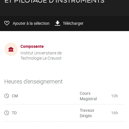
ET PILOTAGE D'INSTRUMENTS
Ajouter à la sélection
Télécharger
Composante
Institut Universitaire de
Technologie Le Creusot
Heures d'enseignement
Cours
CM
10h
Magistral
Travaux
TD
16h
Dirigés