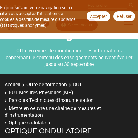
Aller à
En poursuivant votre navigation sur ce
site, vous acceptez l'utilisation de
Accepter
Refuser
cookies à des fins de mesure d'audience
Se connecter
(statistiques anonymes).
Offre en cours de modification : les informations
concernant le contenu des enseignements peuvent évoluer
jusqu’au 30 septembre
Accueil
Offre de formation
BUT
BUT Mesures Physiques (MP)
Parcours Techniques d'instrumentation
Mettre en oeuvre une chaîne de mesures et
d'instrumentation
Optique ondulatoire
OPTIQUE ONDULATOIRE