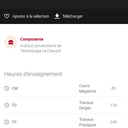
Ajouter à la sélection
Télécharger
Composante
Institut Universitaire de
Technologie Le Creusot
Heures d'enseignement
Cours
CM
8h
Magistral
Travaux
TD
12h
Dirigés
Travaux
TP
24h
Pratiques