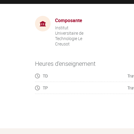
Composante
Institut
Universitaire de
Technologie Le
Creusot
Heures d'enseignement
TD
Tra
TP
Tra