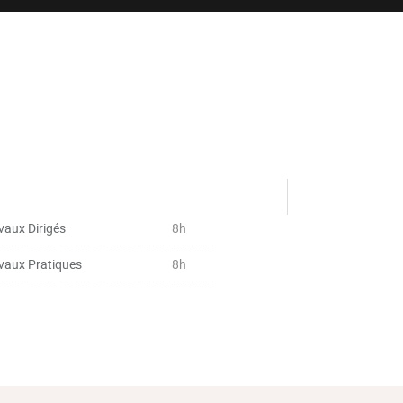
vaux Dirigés
8h
vaux Pratiques
8h