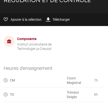
RÉGULATION ET DE CONTRÔLE
Ajouter à la sélection
Télécharger
Composante
Institut Universitaire de
Technologie Le Creusot
Heures d'enseignement
Cours
CM
7h
Magistral
Travaux
TD
8h
Dirigés