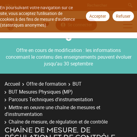
Aller à
En poursuivant votre navigation sur ce
site, vous acceptez l'utilisation de
Accepter
Refuser
cookies à des fins de mesure d'audience
Se connecter
(statistiques anonymes).
Offre en cours de modification : les informations
concernant le contenu des enseignements peuvent évoluer
jusqu’au 30 septembre
Accueil
Offre de formation
BUT
BUT Mesures Physiques (MP)
Parcours Techniques d'instrumentation
Mettre en oeuvre une chaîne de mesures et
d'instrumentation
Chaîne de mesure, de régulation et de contrôle
CHAÎNE DE MESURE, DE