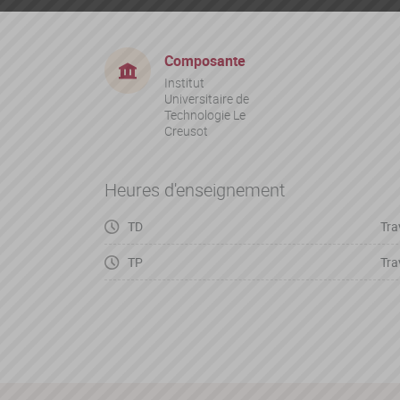
Composante
Institut
Universitaire de
Technologie Le
Creusot
Heures d'enseignement
TD
Tra
TP
Tra