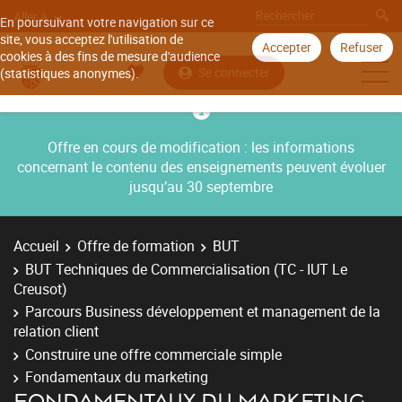
Aller à
En poursuivant votre navigation sur ce
site, vous acceptez l'utilisation de
Accepter
Refuser
cookies à des fins de mesure d'audience
Se connecter
(statistiques anonymes).
Offre en cours de modification : les informations
concernant le contenu des enseignements peuvent évoluer
jusqu’au 30 septembre
Accueil
Offre de formation
BUT
BUT Techniques de Commercialisation (TC - IUT Le
Creusot)
Parcours Business développement et management de la
relation client
Construire une offre commerciale simple
Fondamentaux du marketing
FONDAMENTAUX DU MARKETING