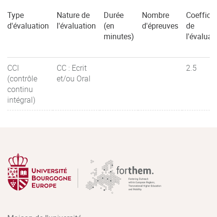
Type
Nature de
Durée
Nombre
Coefficie
d'évaluation
l'évaluation
(en
d'épreuves
de
minutes)
l'évaluat
CCI
CC : Ecrit
2.5
(contrôle
et/ou Oral
continu
intégral)