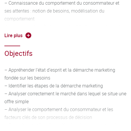
– Connaissance du comportement du consommateur et
ses attentes : notion de besoins, modélisation du
comportement
du consommateur, facteurs explicatifs du comportement,
processus de décision et variables clés
Lire plus
– Identification des cibles d’un marché et des critères de
segmentation
Objectifs
– Identification des positionnements
– Choix d’une cible et du positionnement lié
– Appréhender l’état d’esprit et la démarche marketing
fondée sur les besoins
– Identifier les étapes de la démarche marketing
– Analyser correctement le marché dans lequel se situe une
offre simple
– Analyser le comportement du consommateur et les
facteurs clés de son processus de décision
– Connaître et utiliser les méthodes de segmentation, les