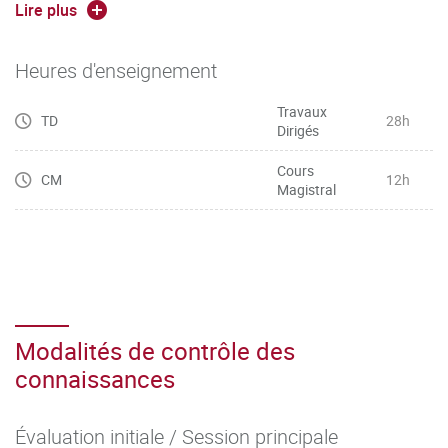
stratégies de ciblage et de positionnement
Lire plus
Heures d'enseignement
Travaux
TD
28h
Dirigés
Cours
CM
12h
Magistral
Modalités de contrôle des
connaissances
Évaluation initiale / Session principale