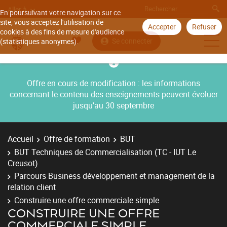
Aller à
En poursuivant votre navigation sur ce
site, vous acceptez l'utilisation de
Accepter
Refuser
cookies à des fins de mesure d'audience
Se connecter
(statistiques anonymes).
Offre en cours de modification : les informations
concernant le contenu des enseignements peuvent évoluer
jusqu’au 30 septembre
Accueil
Offre de formation
BUT
BUT Techniques de Commercialisation (TC - IUT Le
Creusot)
Parcours Business développement et management de la
relation client
Construire une offre commerciale simple
CONSTRUIRE UNE OFFRE
COMMERCIALE SIMPLE