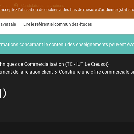
Plan
Candidatures inscriptions
 acceptez l'utilisation de cookies à des fins de mesure d'audience (statis
nsversale
Lire le référentiel commun des études
nformations concernant le contenu des enseignements peuvent év
hniques de Commercialisation (TC - IUT Le Creusot)
nt de la relation client
Construire une offre commerciale s
)