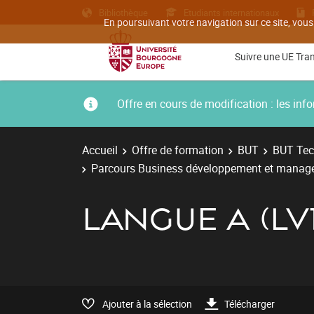
Bibliothèque
Etudiants internationaux
En poursuivant votre navigation sur ce site, vous
Suivre une UE Tra
Offre en cours de modification : les i
Accueil
Offre de formation
BUT
BUT Tec
Parcours Business développement et manageme
LANGUE A (LV1
Ajouter à la sélection
Télécharger