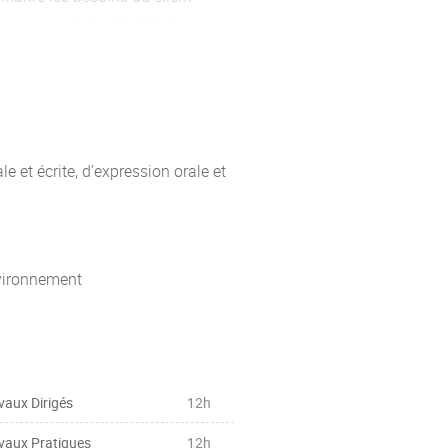
ommerciale (publicité) dans sa
 : conjugaison et emploi des
aire
es de politesse, possession,
 et écrite, d’expression orale et
 de l’expression
s, prix, etc.), lire des graphiques
nvironnement
’entreprise, de la communication
gumentation
vaux Dirigés
12h
vaux Pratiques
12h