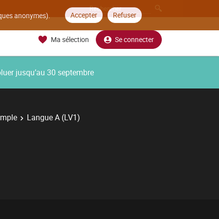
Accepter
Refuser
tiques anonymes).
Ma sélection
Se connecter
oluer jusqu’au 30 septembre
imple
Langue A (LV1)