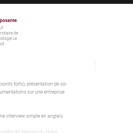
posante
ut
rsitaire de
ologie Le
sot
points forts), présentation de soi
cumentations sur une entreprise
ne interview simple en anglais
naître les besoins du client