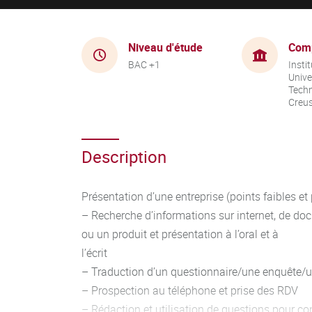
Niveau d'étude
Com
BAC +1
Instit
Unive
Techn
Creu
Description
Présentation d’une entreprise (points faibles et 
– Recherche d’informations sur internet, de do
ou un produit et présentation à l’oral et à
l’écrit
– Traduction d’un questionnaire/une enquête/u
– Prospection au téléphone et prise des RDV
– Rédaction et utilisation de questions pour con