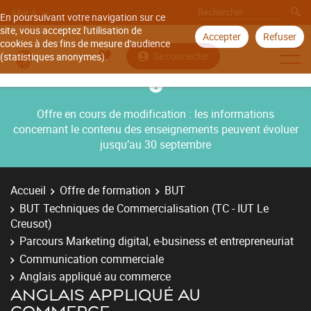
Aller à
En poursuivant votre navigation sur ce
site, vous acceptez l'utilisation de
Accepter
Refuser
cookies à des fins de mesure d'audience
Se connecter
(statistiques anonymes).
Offre en cours de modification : les informations
concernant le contenu des enseignements peuvent évoluer
jusqu’au 30 septembre
Accueil
Offre de formation
BUT
BUT Techniques de Commercialisation (TC - IUT Le
Creusot)
Parcours Marketing digital, e-business et entrepreneuriat
Communication commerciale
Anglais appliqué au commerce
ANGLAIS APPLIQUÉ AU