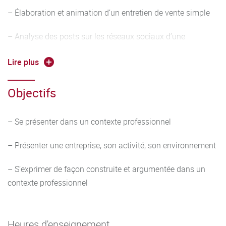
– Élaboration et animation d’un entretien de vente simple
– Analyse des posts sur les réseaux sociaux d’une
entreprise et préparer des réponses
Lire plus
– Préparation du CV et de la lettre de motivation
Objectifs
Outils linguistiques :
– Travailler entre autres les éléments suivants :
– Se présenter dans un contexte professionnel
conjugaison et emploi des temps adaptés à la situation,
– Présenter une entreprise, son activité, son environnement
alphabet, vocabulaire
– S’exprimer de façon construite et argumentée dans un
adapté au contexte, forme interrogative, formules de
contexte professionnel
politesse, possession, comparatifs, discours direct et
indirect
– Veiller à la qualité phonétique et idiomatique de
Heures d'enseignement