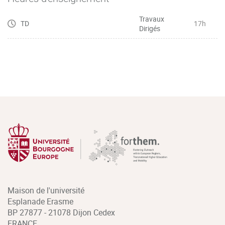
l’expression
Travaux
TD
17h
Dirigés
– Manier toutes sortes de chiffres (dates, horaires, prix,
etc.), lire des graphiques et décrire des tendances
– Maîtriser le vocabulaire général de l’entreprise, du
marketing, de la vente, de la communication commerciale
et le restituer
dans une situation professionnelle
Maison de l'université
Esplanade Erasme
BP 27877 - 21078 Dijon Cedex
FRANCE