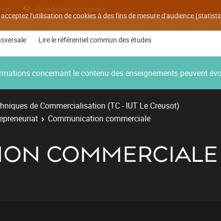
Plan
Candidatures inscriptions
 acceptez l'utilisation de cookies à des fins de mesure d'audience (statis
nsversale
Lire le référentiel commun des études
nformations concernant le contenu des enseignements peuvent év
hniques de Commercialisation (TC - IUT Le Creusot)
repreneuriat
Communication commerciale
ION COMMERCIALE