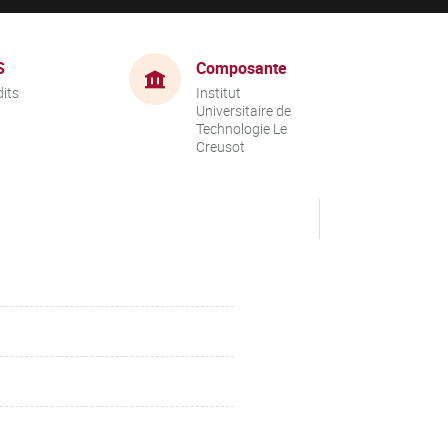
S
Composante
dits
Institut
Universitaire de
Technologie Le
Creusot