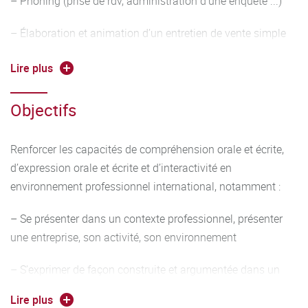
– Phoning (prise de rdv, administration d’une enquête ...)
– Élaboration et animation d’un entretien de vente simple
– Analyse des posts sur les réseaux sociaux d’une
Lire plus
entreprise et préparer des réponses
Objectifs
– Préparation du CV et de la lettre de motivation
Outils linguistiques
Renforcer les capacités de compréhension orale et écrite,
d’expression orale et écrite et d’interactivité en
– Travailler entre autres les éléments suivants :
environnement professionnel international, notamment :
conjugaison et emploi des temps adaptés à la situation,
alphabet, vocabulaire
– Se présenter dans un contexte professionnel, présenter
une entreprise, son activité, son environnement
adapté en contexte, forme interrogative, formules de
politesse, possession, comparatifs, discours direct et
– S’exprimer de façon construite et argumentée dans un
indirect
contexte professionne
Lire plus