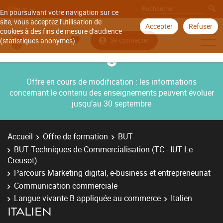
Aller à
En poursuivant votre navigation sur ce
site, vous acceptez l'utilisation de
Accepter
Refuser
cookies à des fins de mesure d'audience
Se connecter
(statistiques anonymes).
Offre en cours de modification : les informations
concernant le contenu des enseignements peuvent évoluer
jusqu’au 30 septembre
Accueil
Offre de formation
BUT
BUT Techniques de Commercialisation (TC - IUT Le
Creusot)
Parcours Marketing digital, e-business et entrepreneuriat
Communication commerciale
Langue vivante B appliquée au commerce
Italien
ITALIEN