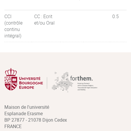
CCI
CC : Ecrit
0.5
(contrôle
et/ou Oral
continu
intégral)
Maison de l'université
Esplanade Erasme
BP 27877 - 21078 Dijon Cedex
FRANCE