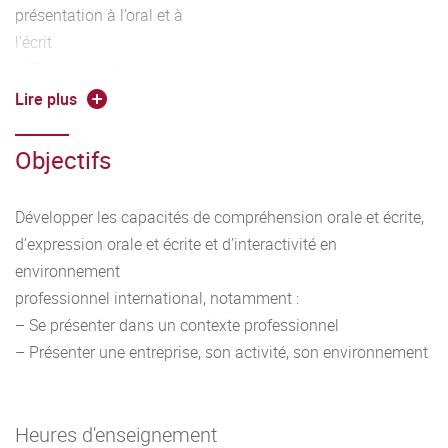
présentation à l’oral et à
l’écrit
– Traduction d’un questionnaire/une enquête/une interview
simple en langue étrangère
Lire plus
– Prospection au téléphone et prise des RDV
– Rédaction et utilisation de questions pour connaitre les
Objectifs
besoins du client
– Description d’un support de communication commerciale
Développer les capacités de compréhension orale et écrite,
(publicité) dans sa dimension culturelle, présentation d’un
d’expression orale et écrite et d’interactivité en
brief
environnement
Outils linguistiques
professionnel international, notamment :
– Travailler entre autres les éléments suivants :
– Se présenter dans un contexte professionnel
conjugaison et emploi des temps adaptés à la situation
– Présenter une entreprise, son activité, son environnement
alphabet, vocabulaire
adapté en contexte, forme interrogative, formules de
politesse, possession, comparatifs, discours direct et
Heures d'enseignement
indirect