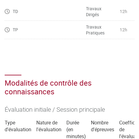
– Veiller à la qualité phonétique et idiomatique de
Travaux
TD
12h
Dirigés
l’expression
– Manier toutes sortes de chiffres (dates, horaires, prix,
Travaux
TP
12h
etc.), lire des graphiques et décrire des tendances
Pratiques
– Maîtriser le vocabulaire basique général de l’entreprise,
de la communication commerciale et marketing, et le
restituer
dans une situation professionnelle spécifique
– Mobiliser les connecteurs logiques pour l’argumentation
Modalités de contrôle des
connaissances
Évaluation initiale / Session principale
Type
Nature de
Durée
Nombre
Coefficie
d'évaluation
l'évaluation
(en
d'épreuves
de
minutes)
l'évaluat