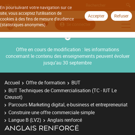
Aller à
En poursuivant votre navigation sur ce
site, vous acceptez l'utilisation de
Accepter
Refuser
cookies à des fins de mesure d'audience
Se connecter
(statistiques anonymes).
Offre en cours de modification : les informations
concernant le contenu des enseignements peuvent évoluer
jusqu’au 30 septembre
Accueil
Offre de formation
BUT
BUT Techniques de Commercialisation (TC - IUT Le
Creusot)
Parcours Marketing digital, e-business et entrepreneuriat
Construire une offre commerciale simple
Langue B (LV2)
Anglais renforcé
ANGLAIS RENFORCÉ