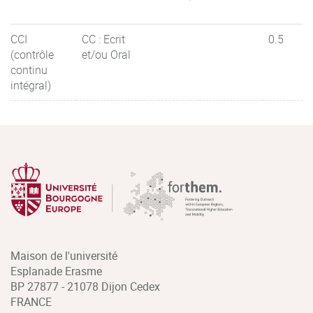
CCI
CC : Ecrit
0.5
(contrôle
et/ou Oral
continu
intégral)
Maison de l'université
Esplanade Erasme
BP 27877 - 21078 Dijon Cedex
FRANCE