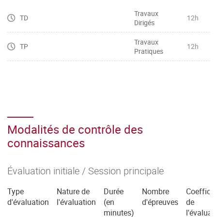
l’expression
Travaux
TD
12h
Dirigés
– Manier toutes sortes de chiffres (dates, horaires, prix,
etc.), lire des graphiques et décrire des tendances
Travaux
TP
12h
– Maîtriser le vocabulaire basique général de l’entreprise,
Pratiques
de la communication commerciale, et du marketing et le
restituer
dans une situation professionnelle spécifique
– Mobiliser les connecteurs logiques pour l’argumentation
Modalités de contrôle des
connaissances
Évaluation initiale / Session principale
Type
Nature de
Durée
Nombre
Coefficie
d'évaluation
l'évaluation
(en
d'épreuves
de
minutes)
l'évaluat