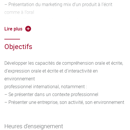
– Présentation du marketing mix d’un produit à l’écrit
comme à l’oral
– Compréhension et rédaction des documents
commerciaux simples, rédaction des mails, mailing
Lire plus
– Construction d’un argumentaire de vente et un plan de
découverte simple
Objectifs
– Production d’un support de communication commerciale
simple (brochure, courrier commercial simple...)
Développer les capacités de compréhension orale et écrite,
– Justification des choix, argumentation
d’expression orale et écrite et d’interactivité en
Outils linguistiques :
environnement
– Travailler entre autres les éléments suivants :
professionnel international, notamment :
conjugaison et emploi des temps adaptés à la situation,
– Se présenter dans un contexte professionnel
alphabet, vocabulaire
– Présenter une entreprise, son activité, son environnement
adapté en contexte, forme interrogative, formules de
politesse, possession, comparatifs, discours direct et
indirect
Heures d'enseignement
– Veiller à la qualité phonétique et idiomatique de