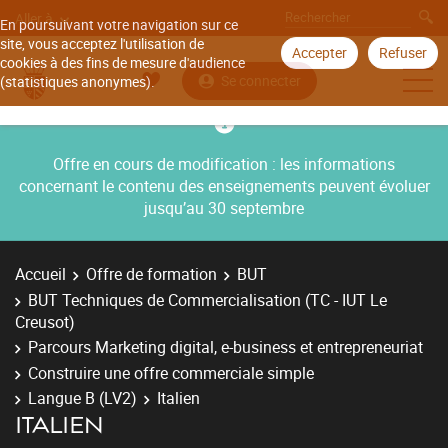
Aller à
En poursuivant votre navigation sur ce
site, vous acceptez l'utilisation de
Accepter
Refuser
cookies à des fins de mesure d'audience
Se connecter
(statistiques anonymes).
Offre en cours de modification : les informations
concernant le contenu des enseignements peuvent évoluer
jusqu’au 30 septembre
Accueil
Offre de formation
BUT
BUT Techniques de Commercialisation (TC - IUT Le
Creusot)
Parcours Marketing digital, e-business et entrepreneuriat
Construire une offre commerciale simple
Langue B (LV2)
Italien
ITALIEN