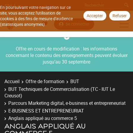
Aller à
En poursuivant votre navigation sur ce
site, vous acceptez l'utilisation de
Accepter
Refuser
cookies à des fins de mesure d'audience
Se connecter
(statistiques anonymes).
Offre en cours de modification : les informations
concernant le contenu des enseignements peuvent évoluer
jusqu’au 30 septembre
Accueil
Offre de formation
BUT
BUT Techniques de Commercialisation (TC - IUT Le
Creusot)
Parcours Marketing digital, e-business et entrepreneuriat
E-BUSINESS ET ENTREPRENEURIAT
Anglais appliqué au commerce 5
ANGLAIS APPLIQUÉ AU