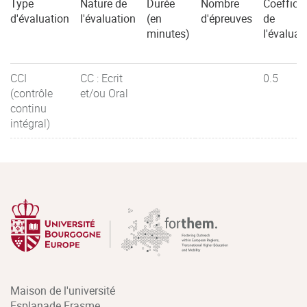
Type
Nature de
Durée
Nombre
Coefficie
d'évaluation
l'évaluation
(en
d'épreuves
de
minutes)
l'évaluat
CCI
CC : Ecrit
0.5
(contrôle
et/ou Oral
continu
intégral)
Maison de l'université
Esplanade Erasme