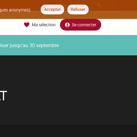
Accepter
Refuser
tiques anonymes).
Ma sélection
Se connecter
oluer jusqu’au 30 septembre
T