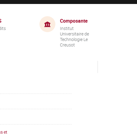
S
Composante
dits
Institut
Universitaire de
Technologie Le
Creusot
s et