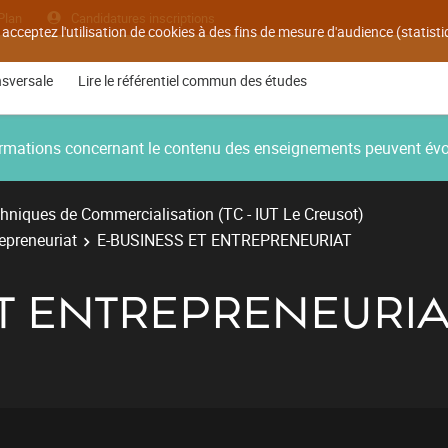
Plan
Candidatures inscriptions
 acceptez l'utilisation de cookies à des fins de mesure d'audience (statis
nsversale
Lire le référentiel commun des études
nformations concernant le contenu des enseignements peuvent év
hniques de Commercialisation (TC - IUT Le Creusot)
repreneuriat
E-BUSINESS ET ENTREPRENEURIAT
ET ENTREPRENEURIA