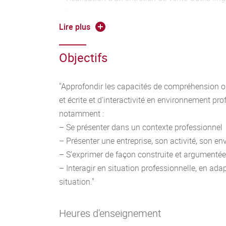
– Travailler entre autres les éléments suivants
temps adaptés à la situation, vocabulaire adap
Lire plus
interrogative, formules de politesse, possession
indirect, syntaxe
Objectifs
– Veiller à la qualité phonétique et idiomatique
– Manier toutes sortes de chiffres (dates, horaire
"Approfondir les capacités de compréhension ora
et décrire des tendances
et écrite et d’interactivité en environnement pro
– Maîtriser le vocabulaire technique général des
notamment :
situation professionnelle spécifique
– Se présenter dans un contexte professionnel
– Argumenter et défendre son opinion / ses cho
– Présenter une entreprise, son activité, son e
– S’exprimer de façon construite et argumenté
– Interagir en situation professionnelle, en adap
situation."
Heures d'enseignement