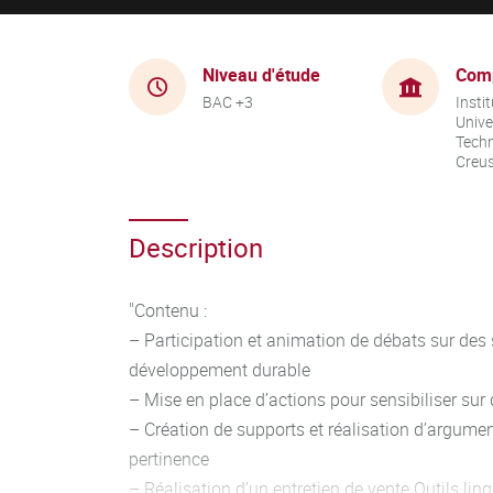
Niveau d'étude
Com
BAC +3
Instit
Unive
Techn
Creu
Description
"Contenu :
– Participation et animation de débats sur des s
développement durable
– Mise en place d’actions pour sensibiliser sur 
– Création de supports et réalisation d’argumen
pertinence
– Réalisation d’un entretien de vente Outils ling