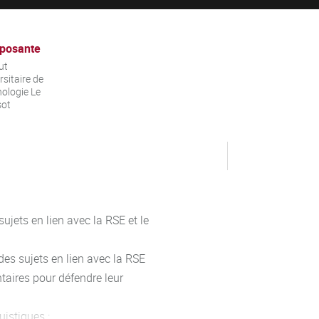
posante
ut
rsitaire de
ologie Le
sot
ujets en lien avec la RSE et le
des sujets en lien avec la RSE
taires pour défendre leur
uistiques :