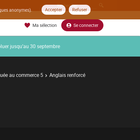
Accepter
Refuser
tiques anonymes).
Ma sélection
Se connecter
oluer jusqu’au 30 septembre
quée au commerce 5
Anglais renforcé