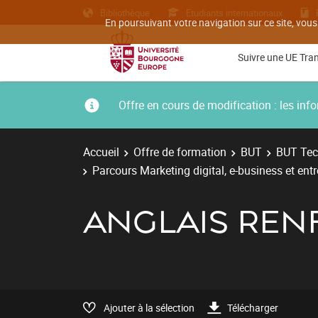
Bibliothèque
Etudiants internationaux
En poursuivant votre navigation sur ce site, vous
Suivre une UE Tra
Offre en cours de modification : les i
Accueil
Offre de formation
BUT
BUT Tec
Parcours Marketing digital, e-business et ent
ANGLAIS REN
Ajouter à la sélection
Télécharger