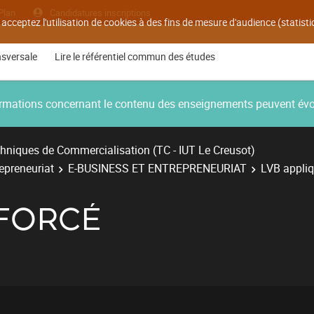
Plan
Candidatures inscriptions
 acceptez l'utilisation de cookies à des fins de mesure d'audience (statis
nsversale
Lire le référentiel commun des études
nformations concernant le contenu des enseignements peuvent év
hniques de Commercialisation (TC - IUT Le Creusot)
repreneuriat
E-BUSINESS ET ENTREPRENEURIAT
LVB appli
FORCÉ