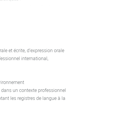
 : conjugaison et emploi des
té en contexte, forme
, comparatifs, discours direct et
 de l’expression
s, prix, etc.), lire des graphiques
le et écrite, d’expression orale
fessionnel international,
 affaires et le restituer dans une
ix"
nvironnement
e dans un contexte professionnel
tant les registres de langue à la