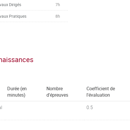
vaux Dirigés
7h
vaux Pratiques
8h
nnaissances
Durée (en
Nombre
Coefficient de
minutes)
d'épreuves
l'évaluation
al
0.5