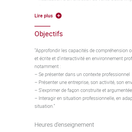
– Travailler entre autres les éléments suivants
temps adaptés à la situation, vocabulaire adap
Lire plus
interrogative, formules de politesse, possession
indirect, syntaxe
Objectifs
– Veiller à la qualité phonétique et idiomatique
– Manier toutes sortes de chiffres (dates, horaire
"Approfondir les capacités de compréhension ora
et décrire des tendances
et écrite et d’interactivité en environnement pro
– Maîtriser le vocabulaire technique général des
notamment :
situation professionnelle spécifique
– Se présenter dans un contexte professionnel
– Argumenter et défendre son opinion / ses cho
– Présenter une entreprise, son activité, son e
– S’exprimer de façon construite et argumenté
– Interagir en situation professionnelle, en adap
situation."
Heures d'enseignement