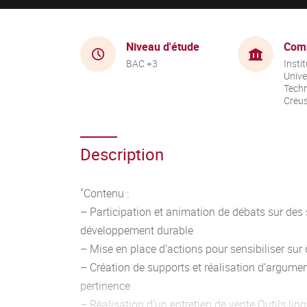
Niveau d'étude
Com
BAC +3
Instit
Unive
Techn
Creu
Description
"Contenu :
– Participation et animation de débats sur des s
développement durable
– Mise en place d’actions pour sensibiliser sur 
– Création de supports et réalisation d’argumen
pertinence
– Réalisation d’un entretien de vente Outils ling