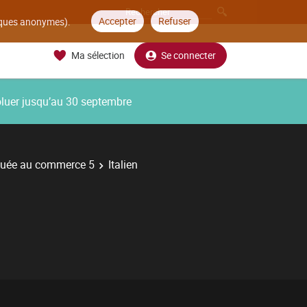
Accepter
Refuser
tiques anonymes).
Ma sélection
Se connecter
oluer jusqu’au 30 septembre
quée au commerce 5
Italien