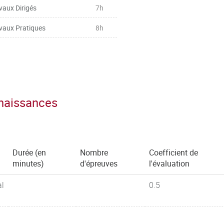
vaux Dirigés
7h
vaux Pratiques
8h
nnaissances
Durée (en
Nombre
Coefficient de
minutes)
d'épreuves
l'évaluation
al
0.5