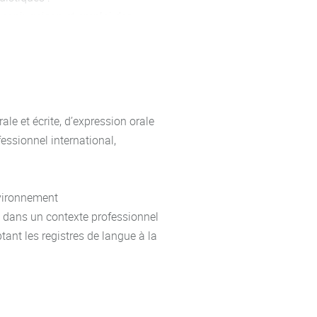
 : conjugaison et emploi des
té en contexte, forme
, comparatifs, discours direct et
 de l’expression
s, prix, etc.), lire des graphiques
le et écrite, d’expression orale
fessionnel international,
 affaires et le restituer dans une
ix"
nvironnement
e dans un contexte professionnel
tant les registres de langue à la