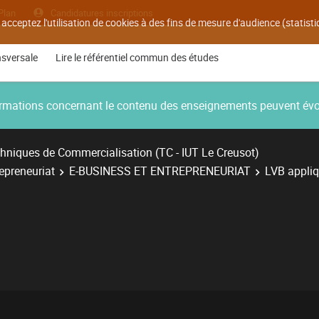
Plan
Candidatures inscriptions
 acceptez l'utilisation de cookies à des fins de mesure d'audience (statis
nsversale
Lire le référentiel commun des études
nformations concernant le contenu des enseignements peuvent év
hniques de Commercialisation (TC - IUT Le Creusot)
repreneuriat
E-BUSINESS ET ENTREPRENEURIAT
LVB appli