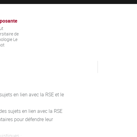
posante
ut
rsitaire de
ologie Le
sot
ujets en lien avec la RSE et le
des sujets en lien avec la RSE
taires pour défendre leur
uistiques :