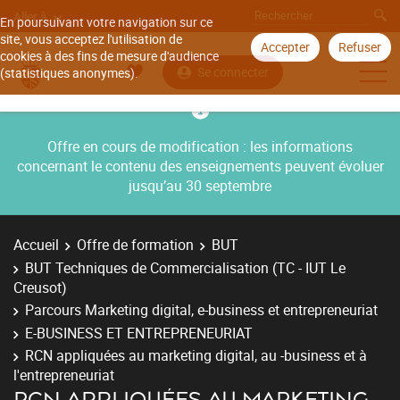
Aller à
En poursuivant votre navigation sur ce
site, vous acceptez l'utilisation de
Accepter
Refuser
cookies à des fins de mesure d'audience
Se connecter
(statistiques anonymes).
Offre en cours de modification : les informations
concernant le contenu des enseignements peuvent évoluer
jusqu’au 30 septembre
Accueil
Offre de formation
BUT
BUT Techniques de Commercialisation (TC - IUT Le
Creusot)
Parcours Marketing digital, e-business et entrepreneuriat
E-BUSINESS ET ENTREPRENEURIAT
RCN appliquées au marketing digital, au -business et à
l'entrepreneuriat
RCN APPLIQUÉES AU MARKETING