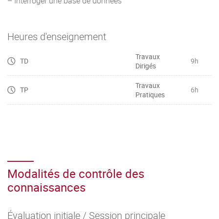
– Interroger une base de données"
Heures d'enseignement
Travaux
TD
9h
Dirigés
Travaux
TP
6h
Pratiques
Modalités de contrôle des
connaissances
Évaluation initiale / Session principale