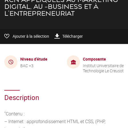
DIGITAL, AU -BUSINESS ET À
L'ENTREPRENEURIAT
Ajouter à la sélection
Télécharger
Niveau d'étude
Composante
BAC +3
Institut Universitaire de
Technologie Le Creusot
Description
"Contenu :
– Internet : approfondissement HTML et CSS, (PHP,