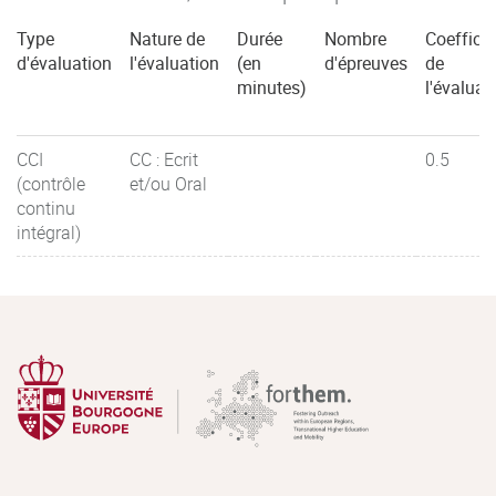
Type
Nature de
Durée
Nombre
Coefficie
d'évaluation
l'évaluation
(en
d'épreuves
de
minutes)
l'évaluat
CCI
CC : Ecrit
0.5
(contrôle
et/ou Oral
continu
intégral)