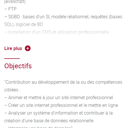
javascript)
– FTP
– SGBD : bases d’un SI, modèle relationnel, requêtes (bases
SQL), logiciel de BD
– Installation d’un CMS et utilisation professionnelle
– Production d’un site internet (prolongement ou
développement du site simple éla oré au niveau 2)"
Lire plus
Objectifs
"Contribution au développement de la ou des compétences
ciblées :
– Animer et mettre à jour un site internet professionnel
– Créer un site internet professionnel et le mettre en ligne
– Analyser un système d’information et contribuer à la
création d’une base de données relationnelle