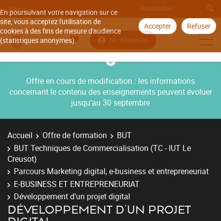
Aller à
En poursuivant votre navigation sur ce
site, vous acceptez l'utilisation de
Accepter
Refuser
cookies à des fins de mesure d'audience
Se connecter
(statistiques anonymes).
Offre en cours de modification : les informations
concernant le contenu des enseignements peuvent évoluer
jusqu’au 30 septembre
Accueil
Offre de formation
BUT
BUT Techniques de Commercialisation (TC - IUT Le
Creusot)
Parcours Marketing digital, e-business et entrepreneuriat
E-BUSINESS ET ENTREPRENEURIAT
Développement d'un projet digital
DÉVELOPPEMENT D'UN PROJET