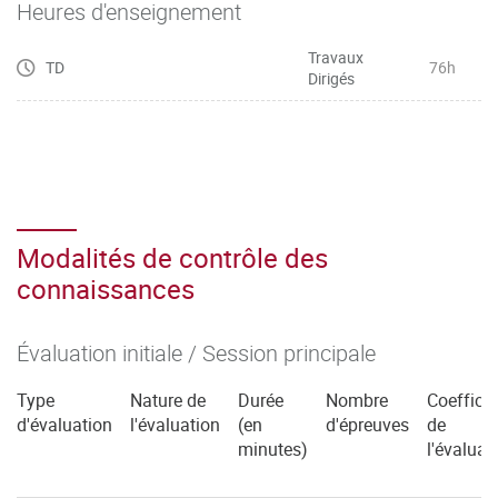
informationnels
Heures d'enseignement
Travaux
TD
76h
Dirigés
Modalités de contrôle des
connaissances
Évaluation initiale / Session principale
Type
Nature de
Durée
Nombre
Coefficie
d'évaluation
l'évaluation
(en
d'épreuves
de
minutes)
l'évaluat