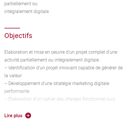
partiellement ou
intégralement digitale.
Objectifs
Elaboration et mise en oeuvre d’un projet complet d’une
activité partiellement ou intégralement digitale :
– Identification d’un projet innovant capable de générer de
la valeur
– Développement d’une stratégie marketing digitale
performante
– Elaboration d’un cahier des charges fonctionnel puis
technique
– Optimisation de la relation client digitalisée
Lire plus
– Gestion performante des flux physiques et/ou