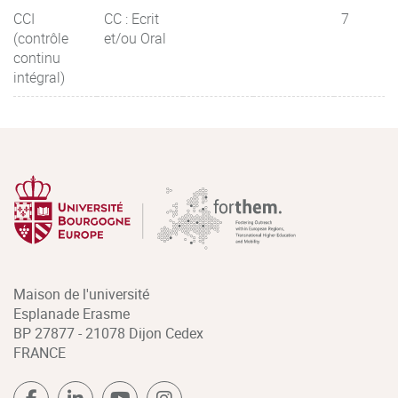
CCI
CC : Ecrit
7
(contrôle
et/ou Oral
continu
intégral)
Maison de l'université
Esplanade Erasme
BP 27877 - 21078 Dijon Cedex
FRANCE