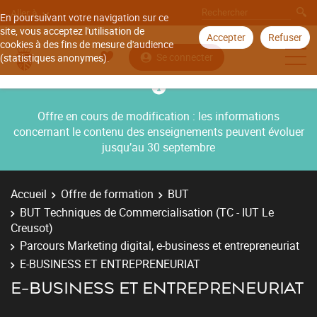
Aller à
En poursuivant votre navigation sur ce
site, vous acceptez l'utilisation de
Accepter
Refuser
cookies à des fins de mesure d'audience
Se connecter
(statistiques anonymes).
Offre en cours de modification : les informations
concernant le contenu des enseignements peuvent évoluer
jusqu’au 30 septembre
Accueil
Offre de formation
BUT
BUT Techniques de Commercialisation (TC - IUT Le
Creusot)
Parcours Marketing digital, e-business et entrepreneuriat
E-BUSINESS ET ENTREPRENEURIAT
E-BUSINESS ET ENTREPRENEURIAT