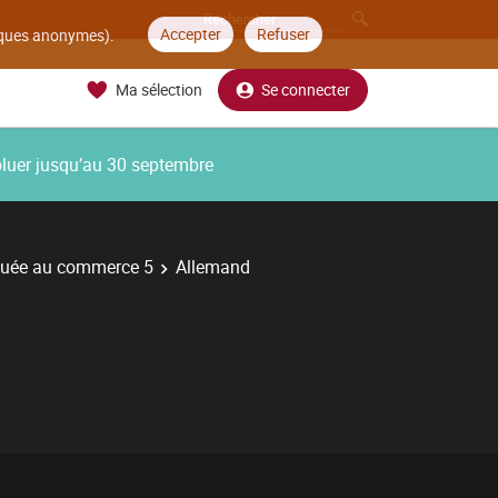
Accepter
Refuser
tiques anonymes).
Ma sélection
Se connecter
oluer jusqu’au 30 septembre
quée au commerce 5
Allemand