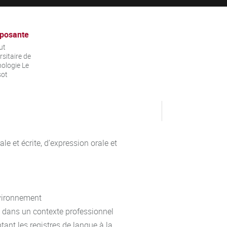
posante
ut
rsitaire de
ologie Le
sot
e et écrite, d’expression orale et
nvironnement
e dans un contexte professionnel
tant les registres de langue à la