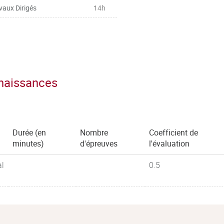
vaux Dirigés
14h
 de l’expression
s, prix, etc.), lire des graphiques
 affaires et le restituer dans une
ix
nnaissances
Durée (en
Nombre
Coefficient de
minutes)
d'épreuves
l'évaluation
al
0.5