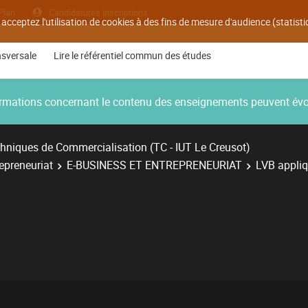
Plan
Candidatures inscriptions
 acceptez l'utilisation de cookies à des fins de mesure d'audience (statis
nsversale
Lire le référentiel commun des études
nformations concernant le contenu des enseignements peuvent év
hniques de Commercialisation (TC - IUT Le Creusot)
repreneuriat
E-BUSINESS ET ENTREPRENEURIAT
LVB appli