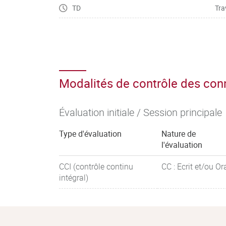
TD
Tra
– Veiller à la qualité phonétique et idiomatique
– Manier toutes sortes de chiffres (dates, horaire
et décrire des tendances
– Maîtriser le vocabulaire technique général des
situation professionnelle spécifique
– Argumenter et défendre son opinion / ses cho
Modalités de contrôle des co
Évaluation initiale / Session principale
Type d'évaluation
Nature de
l'évaluation
CCI (contrôle continu
CC : Ecrit et/ou Or
intégral)