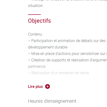
situation.
Objectifs
Contenu :
– Participation et animation de débats sur des s
développement durable
– Mise en place d’actions pour sensibiliser sur 
– Création de supports et réalisation d’argumen
pertinence
– Réalisation d’un entretien de vente
Outils linguistiques :
– Travailler entre autres les éléments suivants
Lire plus
temps adaptés à la situation, vocabulaire adap
en contexte, forme interrogative, formules de p
Heures d'enseignement
discours direct et indirect, syntaxe