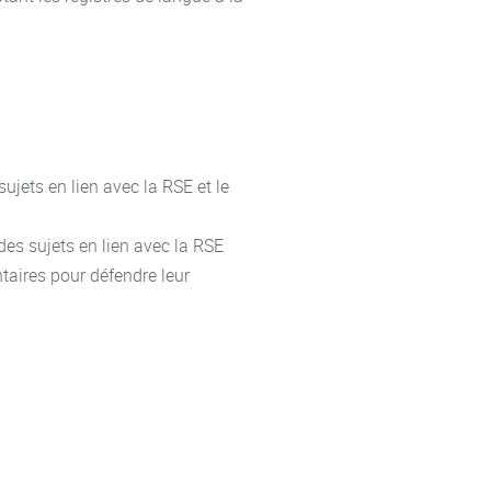
ujets en lien avec la RSE et le
des sujets en lien avec la RSE
taires pour défendre leur
 : conjugaison et emploi des
té
olitesse, possession, comparatifs,