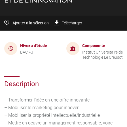
ET DE L'INNOVATION
Ajouter à la sélection
Télécharger
Niveau d'étude
Composante
BAC +3
Institut Universitaire de
Technologie Le Creusot
Description
– Transformer l’idée en une offre innovante
– Mobiliser le marketing pour innover
– Mobiliser la propriété intellectuelle/industrielle
– Mettre en oeuvre un management responsable, voire