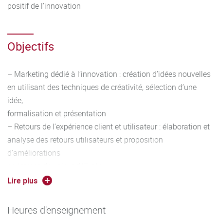
positif de l’innovation
Objectifs
– Marketing dédié à l’innovation : création d’idées nouvelles
en utilisant des techniques de créativité, sélection d’une
idée,
formalisation et présentation
– Retours de l’expérience client et utilisateur : élaboration et
analyse des retours utilisateurs et proposition
d’améliorations
en termes de valeur délivrée
– Fiche persona complète avec profil psychologique
Lire plus
utilisateur et occasion d’usage
– Cahier des charges de proposition d’une offre adaptée
Heures d'enseignement