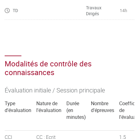
– Techniques de production d’artefact et/ou prototype
Travaux
– Propriété intellectuelle et industrielle : recherche
TD
14h
Dirigés
d’antériorités, utilisation des dispositifs de protection, dépôt
Modalités de contrôle des
connaissances
Évaluation initiale / Session principale
Type
Nature de
Durée
Nombre
Coefficie
d'évaluation
l'évaluation
(en
d'épreuves
de
minutes)
l'évaluat
CCI
CC : Ecrit
1.5