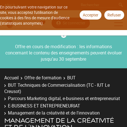
Aller à
En poursuivant votre navigation sur ce
site, vous acceptez l'utilisation de
Accepter
Refuser
cookies à des fins de mesure d'audience
Se connecter
(statistiques anonymes).
Offre en cours de modification : les informations
concernant le contenu des enseignements peuvent évoluer
jusqu’au 30 septembre
Accueil
Offre de formation
BUT
BUT Techniques de Commercialisation (TC - IUT Le
Creusot)
Parcours Marketing digital, e-business et entrepreneuriat
E-BUSINESS ET ENTREPRENEURIAT
Management de la créativité et de l'innovation
MANAGEMENT DE LA CRÉATIVITÉ