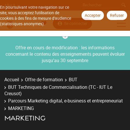
Aller à
En poursuivant votre navigation sur ce
site, vous acceptez l'utilisation de
Accepter
Refuser
cookies à des fins de mesure d'audience
Se connecter
(statistiques anonymes).
Offre en cours de modification : les informations
concernant le contenu des enseignements peuvent évoluer
jusqu’au 30 septembre
Accueil
Offre de formation
BUT
BUT Techniques de Commercialisation (TC - IUT Le
Creusot)
Parcours Marketing digital, e-business et entrepreneuriat
MARKETING
MARKETING