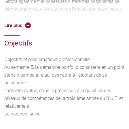
Seront également exposées les différentes possibilités de
démonstration et d’évaluation de l’acquisition des niveaux
de compétences
ciblés en troisième année par la mobilisation notamment
Lire plus
d’éléments de preuve issus de toutes les SAÉ. L’enjeu est
de permettre à l’étudiant d’engager une démarche d’auto-
Objectifs
positionnement et d’auto-évaluation tout en intégrant la
spécificité du
Objectifs et problématique professionnelle :
parcours suivi.
Au semestre 5, la démarche portfolio consistera en un point
étape intermédiaire qui permettra à l’étudiant de se
positionner,
sans être évalué, dans le processus d’acquisition des
niveaux de compétences de la troisième année du B.U.T. et
relativement
au parcours suivi.