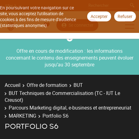
Aller à
En poursuivant votre navigation sur ce
site, vous acceptez l'utilisation de
Accepter
Refuser
cookies à des fins de mesure d'audience
Se connecter
(statistiques anonymes).
Offre en cours de modification : les informations
concernant le contenu des enseignements peuvent évoluer
jusqu’au 30 septembre
Accueil
Offre de formation
BUT
BUT Techniques de Commercialisation (TC - IUT Le
Creusot)
Parcours Marketing digital, e-business et entrepreneuriat
MARKETING
Portfolio S6
PORTFOLIO S6