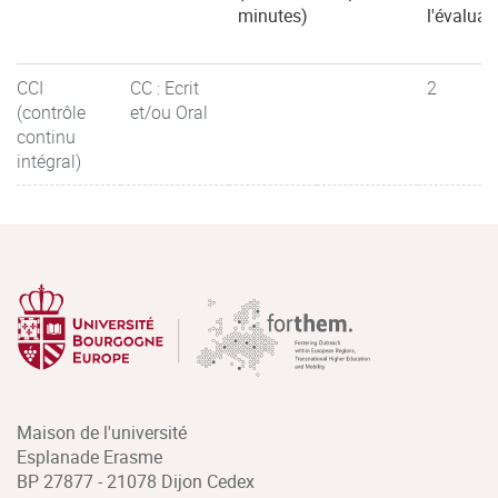
minutes)
l'évaluat
CCI
CC : Ecrit
2
(contrôle
et/ou Oral
continu
intégral)
Maison de l'université
Esplanade Erasme
BP 27877 - 21078 Dijon Cedex